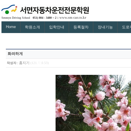
:
www.sm-car.co.kr
Seomyn Driving School
051) 804 - 3480 ~ 2
Home
학원소개
입학안내
등록절차
장내기능
도로
화려하게
:
홈지기
작성자
(121.♡.0.53)