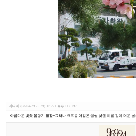
미나미
(08-04-29 20:29)
IP:221.��.117.197
아름다운 벚꽃 봄향기 활활~그러나 요즈음 아침은 쌀쌀 낮엔 여름 같이 더운 날씨.